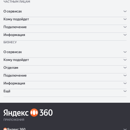
ЧАСТНЫМ ЛИЦАМ
на Диске для фото и видео с телефона. Выбрать
и подключить тариф можно в приложении, для
О сервисах
этого нажмите на кнопку «Добавить место» или
Кому подойдет
перейдите в раздел «Тарифы».
Подключение
Информация
БИЗНЕСУ
О сервисах
Кому подойдет
Отделам
Подключение
Информация
Ещё
ПРИЛОЖЕНИЯ
Яндекс 360