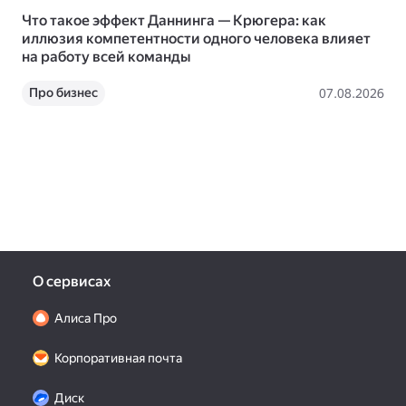
Что такое эффект Даннинга — Крюгера: как
Да
иллюзия компетентности одного человека влияет
пл
на работу всей команды
36
Про бизнес
07.08.2026
О сервисах
Алиса Про
Корпоративная почта
Диск