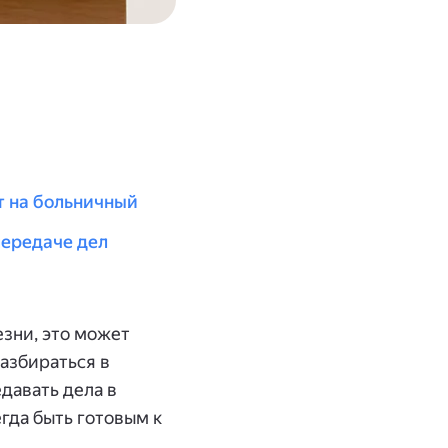
ит на больничный
передаче дел
езни, это может
разбираться в
едавать дела в
гда быть готовым к