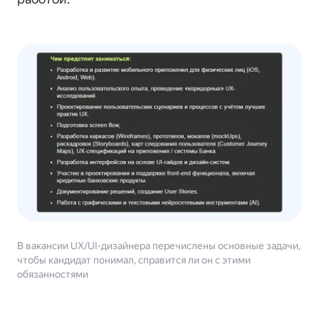
В вакансии UX/UI-дизайнера перечислены основные задачи,
чтобы кандидат понимал, справится ли он с этими
обязанностями