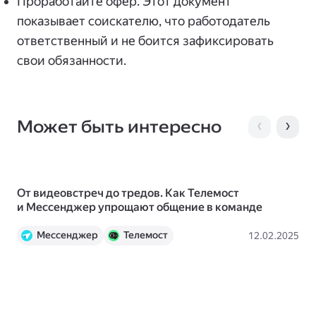
Проработайте офер. Этот документ
показывает соискателю, что работодатель
ответственный и не боится зафиксировать
свои обязанности.
Может быть интересно
От видеовстреч до тредов. Как Телемост
Ка
и Мессенджер упрощают общение в команде
ув
Мессенджер
Телемост
12.02.2025
Что умеет Яндекс 360