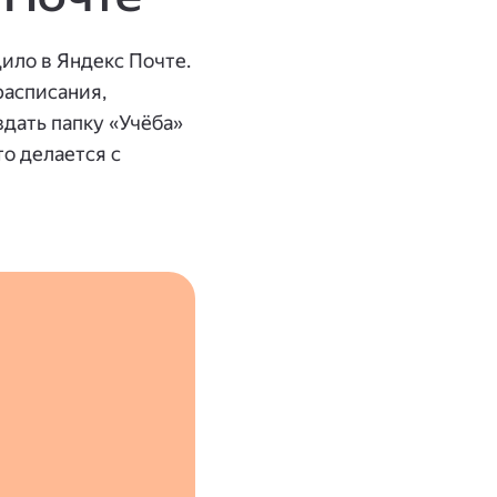
ило в Яндекс Почте.
расписания,
здать папку «Учёба»
то делается с