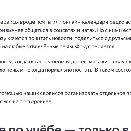
ервисы вроде почты или онлайн-календаря редко а
ривычнее общаться в соцсетях и чатах. Но с ними ес
разу хочется почитать новости, поделиться с друзья
 на любые отвлечённые темы. Фокус теряется.
шься, когда остаётся неделя до сессии, а курсовая е
ю ночь, и некогда нормально поспать. В таком состо
с помощью наших сервисов организовать отдельное п
аться на постороннее.
 по учёбе — только в