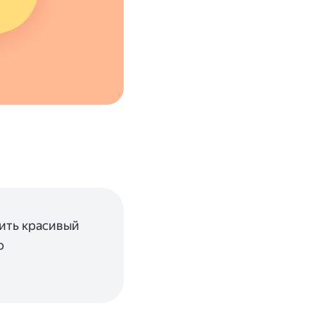
ить красивый
р