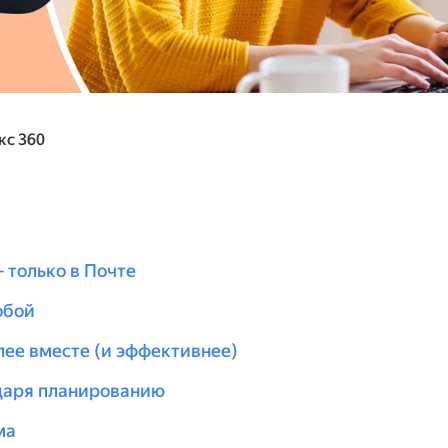
кс 360
 только в Почте
обой
лее вместе (и эффективнее)
даря планированию
ма