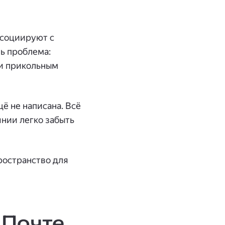
ссоциируют с
ть проблема:
ми прикольным
щё не написана. Всё
янии легко забыть
ространство для
 Почте